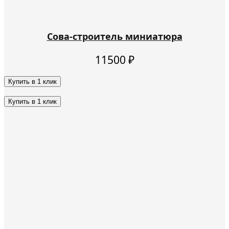
Сова-строитель миниатюра
11500
₽
Купить в 1 клик
Этот
товар
Купить в 1 клик
имеет
Этот
несколько
товар
вариаций.
имеет
Опции
несколько
можно
вариаций.
выбрать
Опции
на
можно
странице
выбрать
товара.
на
странице
товара.