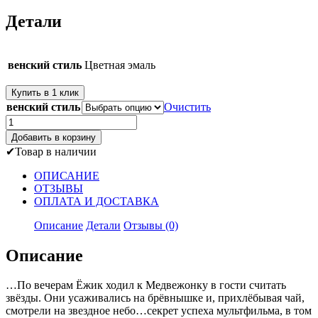
Детали
венский стиль
Цветная эмаль
Купить в 1 клик
венский стиль
Очистить
Количество
товара
Добавить в корзину
Ежик
Товар в наличии
в
тумане
ОПИСАНИЕ
7
ОТЗЫВЫ
см
ОПЛАТА И ДОСТАВКА
Описание
Детали
Отзывы (0)
Описание
…По вечерам Ёжик ходил к Медвежонку в гости считать
звёзды. Они усаживались на брёвнышке и, прихлёбывая чай,
смотрели на звездное небо…секрет успеха мультфильма, в том