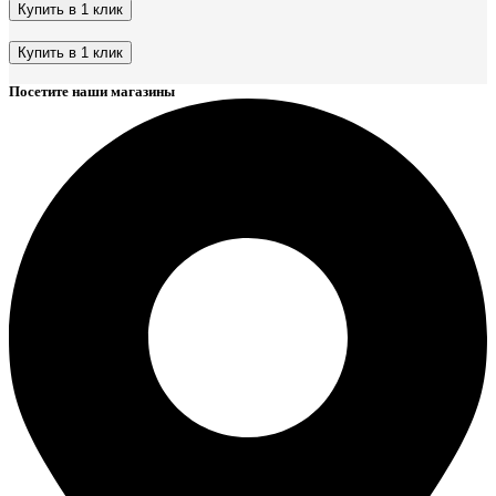
Купить в 1 клик
Этот
товар
Купить в 1 клик
имеет
Этот
несколько
Посетите наши магазины
товар
вариаций.
имеет
Опции
несколько
можно
вариаций.
выбрать
Опции
на
можно
странице
выбрать
товара.
на
странице
товара.