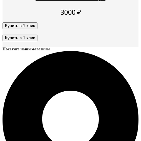
3000
₽
Купить в 1 клик
Этот
товар
Купить в 1 клик
имеет
Этот
несколько
Посетите наши магазины
товар
вариаций.
имеет
Опции
несколько
можно
вариаций.
выбрать
Опции
на
можно
странице
выбрать
товара.
на
странице
товара.