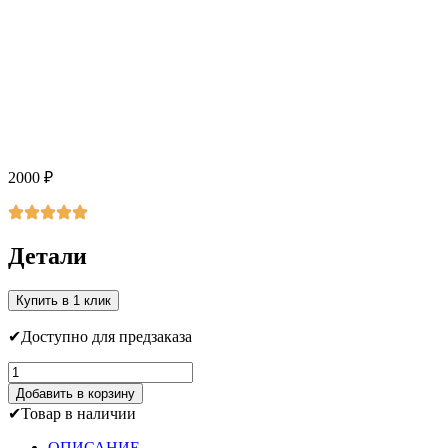
2000
₽
Детали
Купить в 1 клик
Доступно для предзаказа
Количество
товара
Добавить в корзину
Мышь
Товар в наличии
с
метелкой
ОПИСАНИЕ