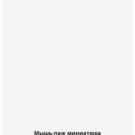
Мышь-паж миниатюра