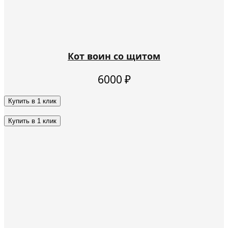
Кот воин со щитом
6000
₽
Купить в 1 клик
Этот
товар
Купить в 1 клик
имеет
Этот
несколько
товар
вариаций.
имеет
Опции
несколько
можно
вариаций.
выбрать
Опции
на
можно
странице
выбрать
товара.
на
странице
товара.