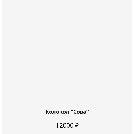
товара.
Колокол “Сова”
12000
₽