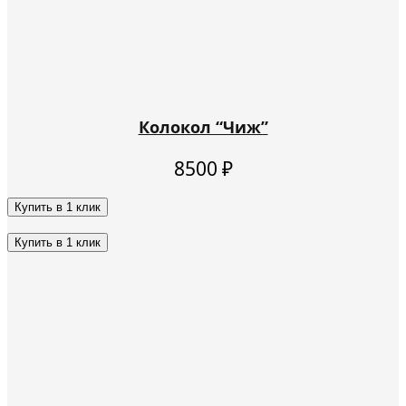
Колокол “Чиж”
8500
₽
Купить в 1 клик
Этот
товар
Купить в 1 клик
имеет
Этот
несколько
товар
вариаций.
имеет
Опции
несколько
можно
вариаций.
выбрать
Опции
на
можно
странице
выбрать
товара.
на
странице