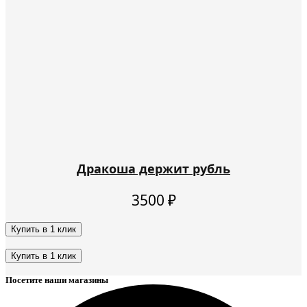
Дракоша держит рубль
3500
₽
Купить в 1 клик
Этот
товар
Купить в 1 клик
имеет
Этот
несколько
Посетите наши магазины
товар
вариаций.
имеет
Опции
несколько