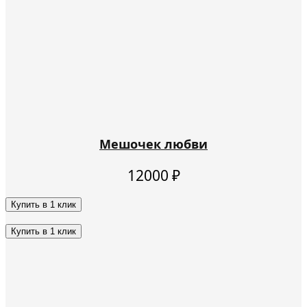
Мешочек любви
12000
₽
Купить в 1 клик
Этот
товар
Купить в 1 клик
имеет
Этот
несколько
товар
вариаций.
имеет
Опции
несколько
можно
вариаций.
выбрать
Опции