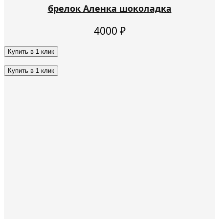
брелок Аленка шоколадка
4000
₽
Купить в 1 клик
Этот
товар
Купить в 1 клик
имеет
Этот
несколько
товар
вариаций.
имеет
Опции
несколько
можно
вариаций.
выбрать
Опции
на
можно
странице
выбрать
товара.
на
странице
товара.