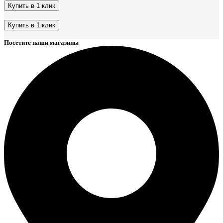
Купить в 1 клик
Этот
товар
Купить в 1 клик
имеет
Этот
несколько
Посетите наши магазины
товар
вариаций.
имеет
Опции
несколько
можно
вариаций.
выбрать
Опции
на
можно
странице
выбрать
товара.
на
странице
товара.