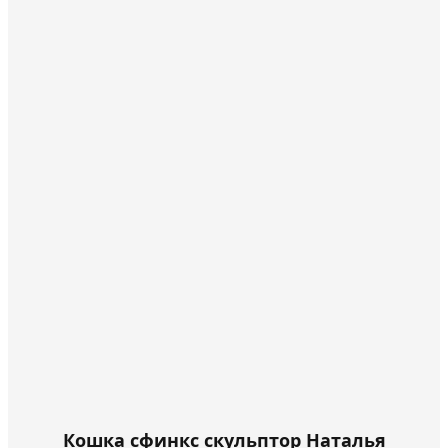
на
можно
странице
выбрать
товара.
на
странице
товара.
Кошка сфинкс скульптор Наталья