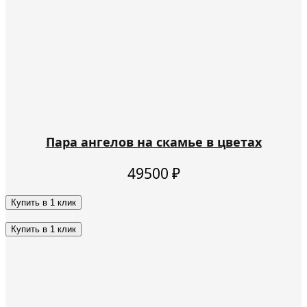
Пара ангелов на скамье в цветах
49500
₽
Купить в 1 клик
Этот
товар
Купить в 1 клик
имеет
Этот
несколько
товар
вариаций.
имеет
Опции
несколько
можно
вариаций.
выбрать
Опции