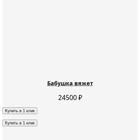
Бабушка вяжет
24500
₽
Купить в 1 клик
Этот
товар
Купить в 1 клик
имеет
Этот
несколько
товар
вариаций.
имеет