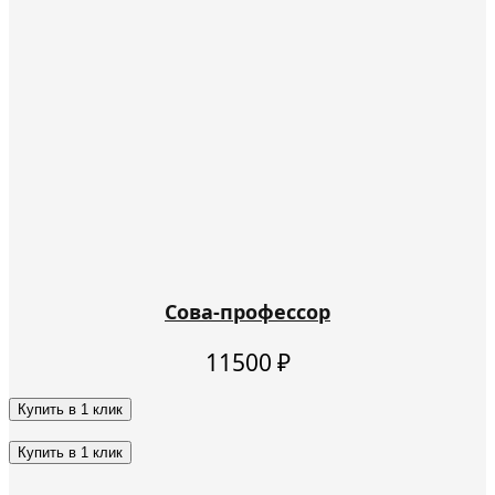
Сова-профессор
11500
₽
Купить в 1 клик
Этот
товар
Купить в 1 клик
имеет
Этот
несколько
товар