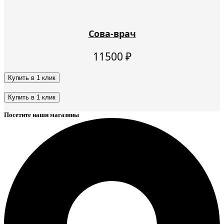
Сова-врач
11500
₽
Купить в 1 клик
Этот
товар
Купить в 1 клик
имеет
Этот
несколько
Посетите наши магазины
товар
вариаций.
имеет
Опции
несколько
можно
вариаций.
выбрать
Опции
на
можно
странице
выбрать
товара.
на
странице
товара.