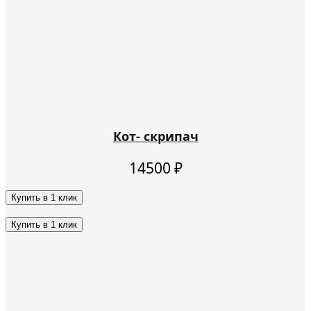
Кот- скрипач
14500
₽
Купить в 1 клик
Этот
товар
Купить в 1 клик
имеет
Этот
несколько
товар
вариаций.
имеет
Опции
несколько
можно
вариаций.
выбрать
Опции
на