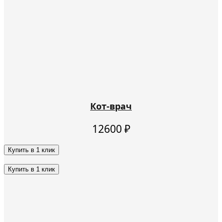
Кот-врач
12600
₽
Купить в 1 клик
Этот
товар
Купить в 1 клик
имеет
Этот
несколько
товар
вариаций.
имеет
Опции
несколько
можно
вариаций.
выбрать