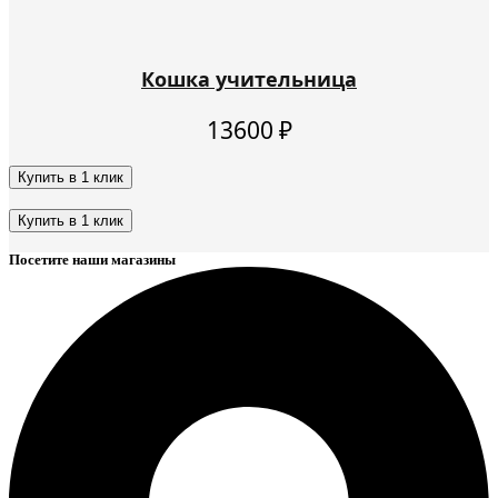
Кошка учительница
13600
₽
Купить в 1 клик
Этот
товар
Купить в 1 клик
имеет
Этот
несколько
Посетите наши магазины
товар
вариаций.
имеет
Опции
несколько
можно
вариаций.
выбрать
Опции
на
можно
странице
выбрать
товара.
на
странице
товара.