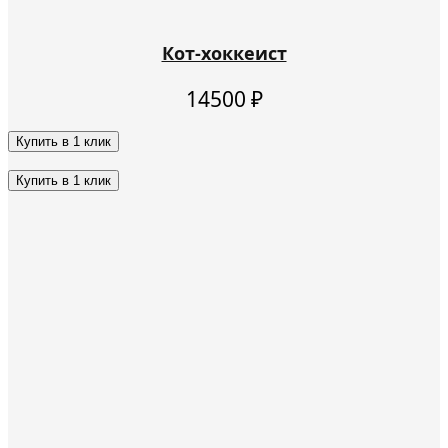
Кот-хоккеист
14500
₽
Купить в 1 клик
Этот
товар
Купить в 1 клик
имеет
Этот
несколько
товар
вариаций.
имеет
Опции
несколько
можно
вариаций.
выбрать
Опции
на
можно
странице
выбрать
товара.
на
странице
товара.