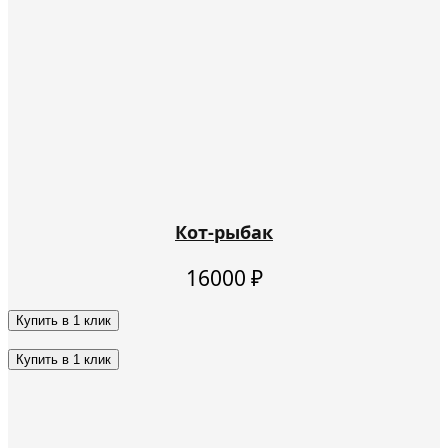
Кот-рыбак
16000
₽
Купить в 1 клик
Этот
товар
Купить в 1 клик
имеет
Этот
несколько
товар
вариаций.
имеет
Опции
несколько
можно