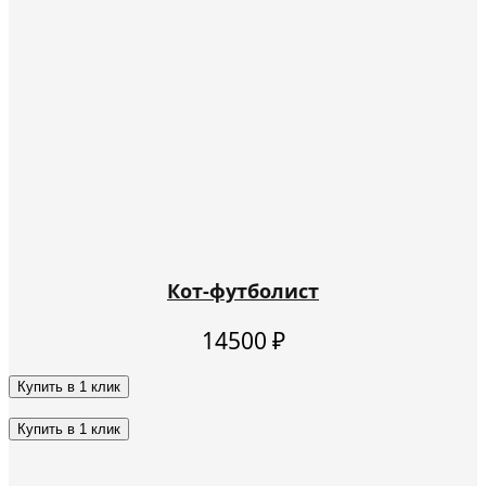
Кот-футболист
14500
₽
Купить в 1 клик
Этот
товар
Купить в 1 клик
имеет
Этот
несколько
товар
вариаций.